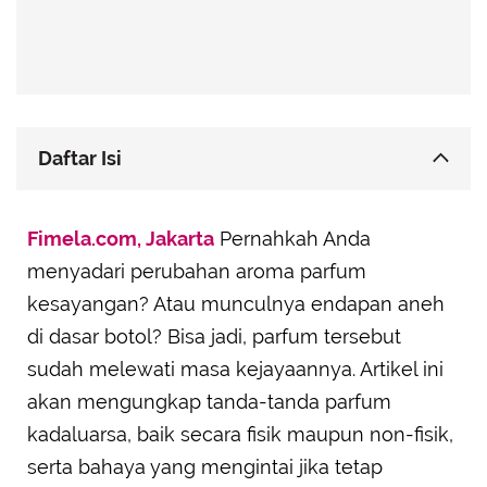
Daftar Isi
Aroma yang Berubah Drastis
Fimela.com, Jakarta
Pernahkah Anda
Perubahan Warna dan Munculnya Endapan
menyadari perubahan aroma parfum
Iritasi Kulit: Tanda Bahaya yang Harus Diwaspadai
kesayangan? Atau munculnya endapan aneh
di dasar botol? Bisa jadi, parfum tersebut
sudah melewati masa kejayaannya. Artikel ini
akan mengungkap tanda-tanda parfum
kadaluarsa, baik secara fisik maupun non-fisik,
serta bahaya yang mengintai jika tetap