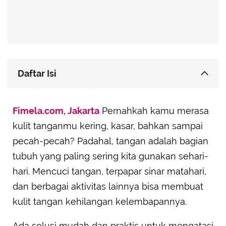
Daftar Isi
Manfaat Hand Cream Lebih dari Sekadar
Fimela.com, Jakarta
Melembapkan
Pernahkah kamu merasa
kulit tanganmu kering, kasar, bahkan sampai
Tips Memilih Hand Cream Sesuai Jenis Kulitmu
pecah-pecah? Padahal, tangan adalah bagian
Rekomendasi Merek Hand Cream untuk Tangan
Cantikmu
tubuh yang paling sering kita gunakan sehari-
hari. Mencuci tangan, terpapar sinar matahari,
dan berbagai aktivitas lainnya bisa membuat
kulit tangan kehilangan kelembapannya.
Ada solusi mudah dan praktis untuk mengatasi