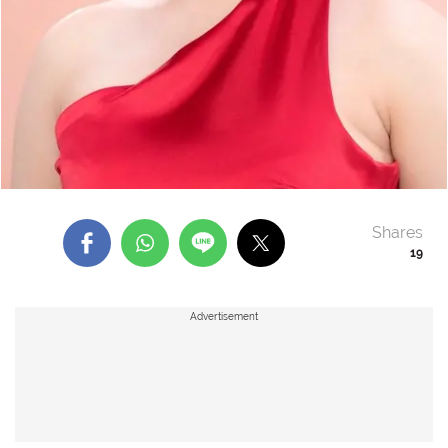
Shares
19
Advertisement