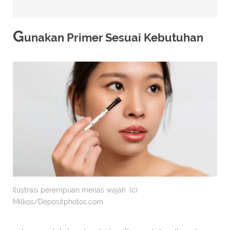
G
unakan Primer Sesuai Kebutuhan
Ilustrasi perempuan merias wajah. (c)
Milkos/Depositphotos.com