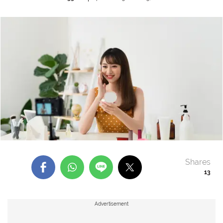
Shares
13
Advertisement