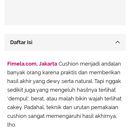
Daftar Isi
Lembapkan Kulit Terlebih Dahulu
Fimela.com, Jakarta
Cushion menjadi andalan
Gunakan Primer Sesuai Kebutuhan
banyak orang karena praktis dan memberikan
Jangan Tekan Puff Terlalu Dalam ke Cushion
hasil akhir yang dewy serta natural. Tapi nggak
Aplikasikan Sedikit demi Sedikit
sedikit juga yang mengeluh hasilnya terlihat
Blend dengan Puff Bersih atau Spons Basah
'dempul', berat, atau malah bikin wajah terlihat
Set dengan Bedak Tipis
cakey. Padahal, teknik dan urutan pemakaian
Gunakan Setting Spray untuk Finishing Touch
cushion sangat memengaruhi hasil akhirnya,
lho.