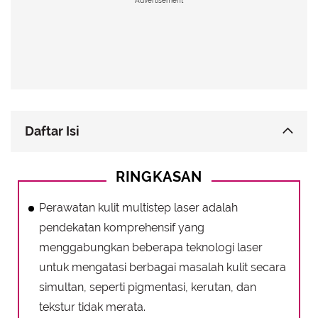
Advertisement
Daftar Isi
Keunggulan Perawatan Kulit Laser Pico Yellow:
RINGKASAN
Hasil Optimal dan Pemulihan Cepat
Persiapan dan Perawatan Pasca Perawatan Kulit
Perawatan kulit multistep laser adalah
Multistep Laser: Kunci Keberhasilan
pendekatan komprehensif yang
Mengenal Berbagai Jenis Laser dalam Perawatan
menggabungkan beberapa teknologi laser
Kulit Multistep Laser
untuk mengatasi berbagai masalah kulit secara
simultan, seperti pigmentasi, kerutan, dan
tekstur tidak merata.