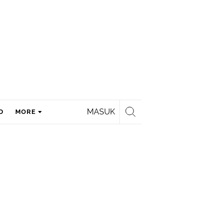
MASUK
D
MORE