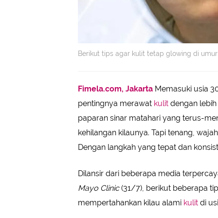
Berikut tips agar kulit tetap glowing di u
Fimela.com, Jakarta
Memasuki usia 30
pentingnya merawat
kulit
dengan lebih 
paparan sinar matahari yang terus-m
kehilangan kilaunya. Tapi tenang, waja
Dengan langkah yang tepat dan konsis
Dilansir dari beberapa media terpercay
Mayo Clinic
(31/7), berikut beberapa t
mempertahankan kilau alami
kulit
di us