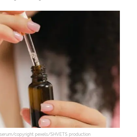
n serum/copyright pexels/SHVETS production