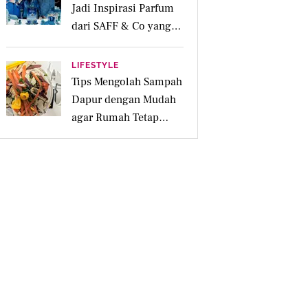
Jadi Inspirasi Parfum
dari SAFF & Co yang
Beraroma Hangat dan
Memikat
LIFESTYLE
Tips Mengolah Sampah
Dapur dengan Mudah
agar Rumah Tetap
Bersih dan Ramah
Lingkungan