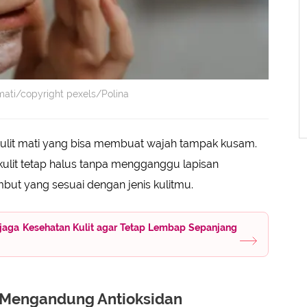
 mati/copyright pexels/Polina
ulit mati yang bisa membuat wajah tampak kusam.
kulit tetap halus tanpa mengganggu lapisan
embut yang sesuai dengan jenis kulitmu.
jaga Kesehatan Kulit agar Tetap Lembap Sepanjang
Mengandung Antioksidan