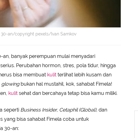
mur 30-an/copyright pexels/Ivan Samkov
-an, banyak perempuan mulai menyadari
serius. Perubahan hormon, stres, pola tidur, hingga
enerus bisa membuat
kulit
terlihat lebih kusam dan
h
glowing
bukan hal mustahil, kok, sahabat Fimela!
ten,
kulit
sehat dan bercahaya tetap bisa kamu miliki.
a seperti
Business Insider, Cetaphil (Global),
dan
ips yang bisa sahabat Fimela coba untuk
ia 30-an: