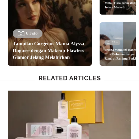
Milla, Tissa Biani dan
Jolene Marie di
Pembukaan Armani Beau
Boutique
6 Foto
Tampilan Gorgeous Mama Alyssa
6 Foto
Daguise dengan Makeup Flawless
Pesona Mahalini Raharja
Curi Perhatian dengan
Glamor Jelang Melahirkan
Rambut Panjang Berkila
di Tepi Pantai, Tetap
Berkilau Tanpa Salt Hai
Day
RELATED ARTICLES