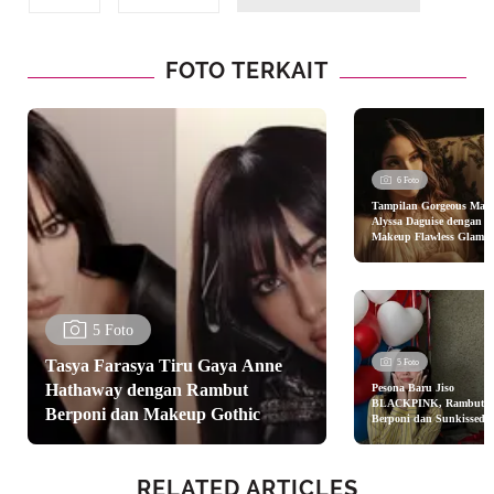
FOTO TERKAIT
6 Foto
Tampilan Gorgeous Mam
Alyssa Daguise dengan
Makeup Flawless Glamor
Jelang Melahirkan
5 Foto
Tasya Farasya Tiru Gaya Anne
5 Foto
Hathaway dengan Rambut
Pesona Baru Jiso
BLACKPINK, Rambut
Berponi dan Makeup Gothic
Berponi dan Sunkissed
Makeup yang Mencuri
Perhatian di Kampanye
Tommy Hilfiger
RELATED ARTICLES