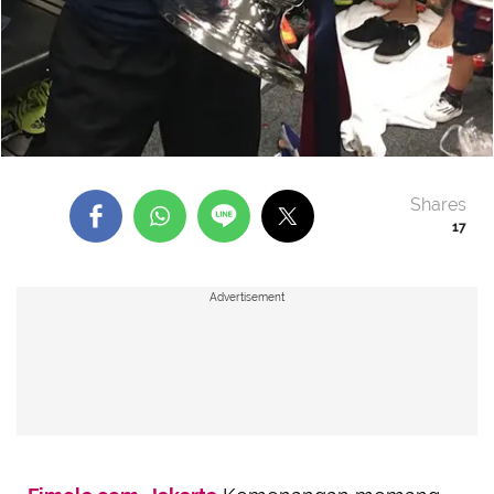
Shares
17
Advertisement