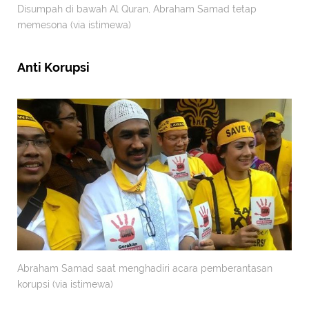
Disumpah di bawah Al Quran, Abraham Samad tetap
memesona (via istimewa)
Anti Korupsi
Abraham Samad saat menghadiri acara pemberantasan
korupsi (via istimewa)