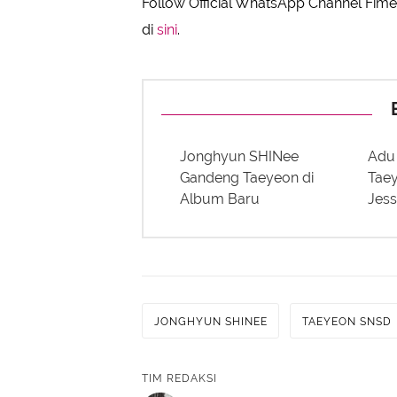
Follow Official WhatsApp Channel Fimel
di
sini
.
Jonghyun SHINee
Adu
Gandeng Taeyeon di
Tae
Album Baru
Jess
JONGHYUN SHINEE
TAEYEON SNSD
TIM REDAKSI