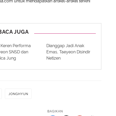
a.com untuk mendapatkan artikel-artikel terkini
BACA JUGA
 Keren Performa
Dianggap Jadi Anak
yeon SNSD dan
Emas, Taeyeon Disindir
ica Jung
Netizen
JONGHYUN
BAGIKAN