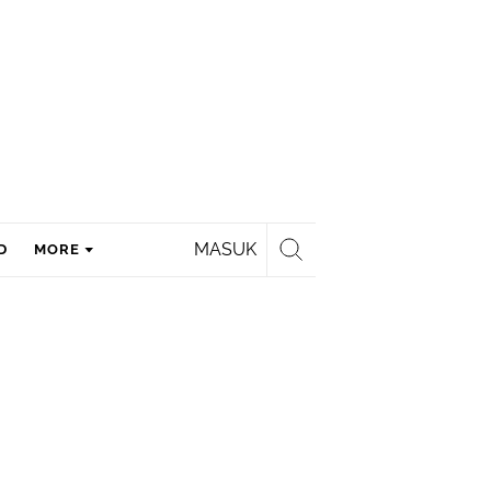
MASUK
D
MORE