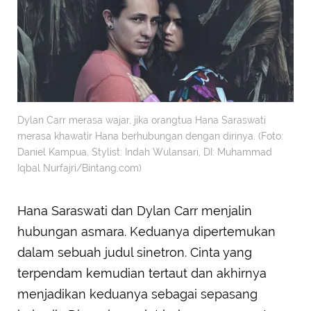
Dylan Carr merasa wajar, jika orangtua Hana Saraswati
merasa khawatir Hana berhubungan dengan dirinya. (Foto:
Daniel Kampua, Stylist: Indah Wulansari, DI: Muhammad
Iqbal Nurfajri/Bintang.com)
Hana Saraswati dan Dylan Carr menjalin
hubungan asmara. Keduanya dipertemukan
dalam sebuah judul sinetron. Cinta yang
terpendam kemudian tertaut dan akhirnya
menjadikan keduanya sebagai sepasang