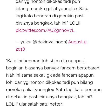
dan yg nonton dikokas tadi pun
bilang mereka galiat younglex. Satu
lagi kalo beneran di gebukin pasti
biru2nya bengkak, lah ini? LOL!!
pic.twitter.com/AUZgnhoV7L
— yuk✨ (@dakinyajihoon)
August 9,
2018
"Kalo ini beneran tuh sblm dia ngepost
beginian biasanya banyak fancam bertebaran.
Nah ini sama sekali gk ada fancam apapun
loh, dan yg nonton dikokas tadi pun bilang
mereka galiat younglex. Satu lagi kalo beneran
di gebukin pasti biru2nya bengkak, lah ini?
LOL!!" ujar salah satu netter.