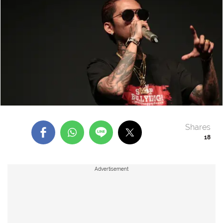
Shares
18
Advertisement