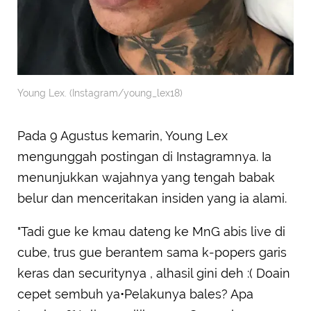
Young Lex. (Instagram/young_lex18)
Pada 9 Agustus kemarin, Young Lex
mengunggah postingan di Instagramnya. Ia
menunjukkan wajahnya yang tengah babak
belur dan menceritakan insiden yang ia alami.
"Tadi gue ke kmau dateng ke MnG abis live di
cube, trus gue berantem sama k-popers garis
keras dan securitynya , alhasil gini deh :( Doain
cepet sembuh ya•Pelakunya bales? Apa