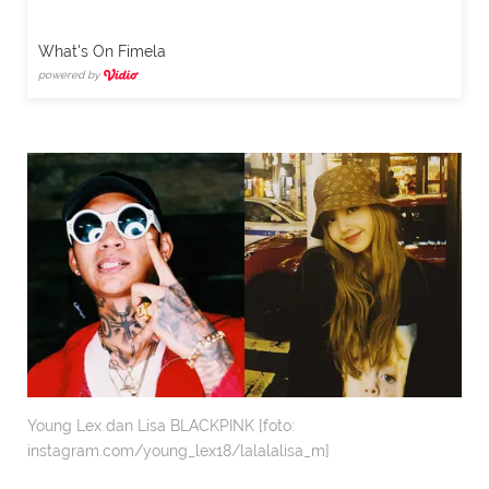
What's On Fimela
powered by
Young Lex dan Lisa BLACKPINK [foto:
instagram.com/young_lex18/lalalalisa_m]