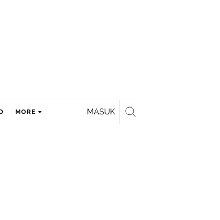
MASUK
D
MORE