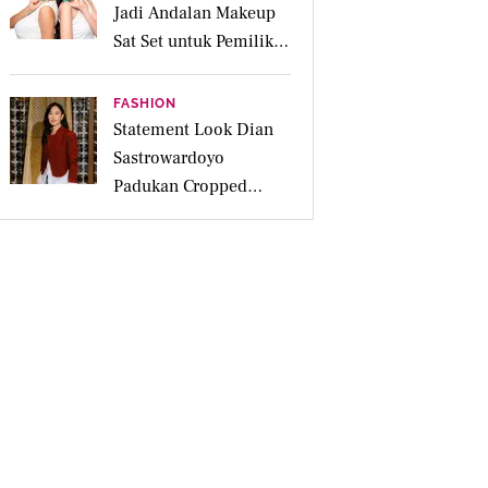
Jadi Andalan Makeup
Sat Set untuk Pemilik
Kulit Acne Prone
FASHION
Statement Look Dian
Sastrowardoyo
Padukan Cropped
Beskap dan Ripped
Jeans, Hadirkan Pesona
Kartini yang Edgy