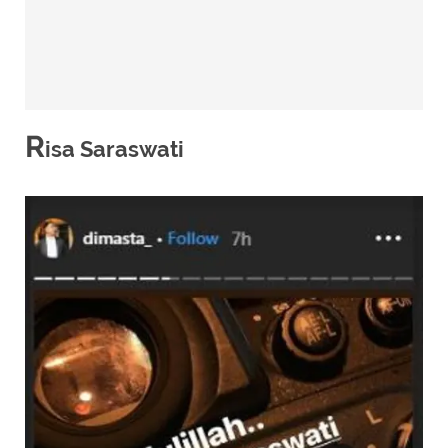
R
isa Saraswati