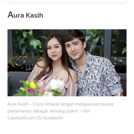
A
ura Kasih
Aura Kasih – Eryck Amaral tengah menjalankan puasa
pertamanya sebagai seorang suami – istri
(Liputan6.com/IG/aurakasih)