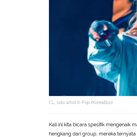
CL, solo artist K-Pop (KoreaBoo)
Kali ini kita bicara spesifik mengenaik
hengkang dari group, mereka ternyata