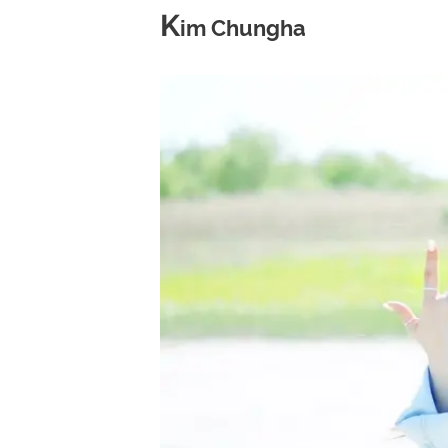
K
im Chungha