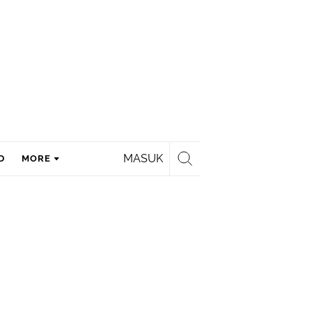
MASUK
D
MORE