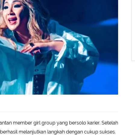
 mantan member girl group yang bersolo karier. Setelah
 berhasil melanjutkan langkah dengan cukup sukses.