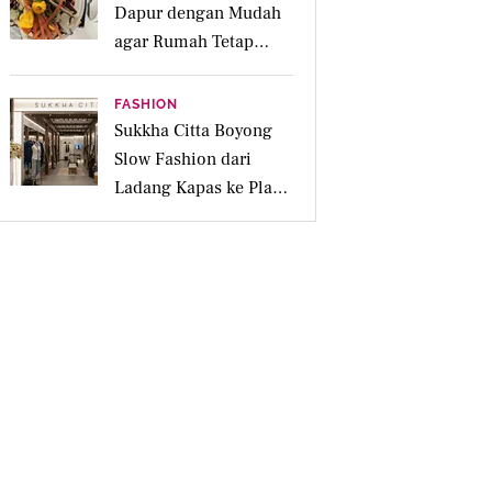
Dapur dengan Mudah
agar Rumah Tetap
Bersih dan Ramah
Lingkungan
FASHION
Sukkha Citta Boyong
Slow Fashion dari
Ladang Kapas ke Plaza
Indonesia