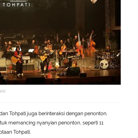
om)
n Tohpati juga berinteraksi dengan penonton.
ntuk memancing nyanyian penonton, seperti 11
ptaan Tohpati.