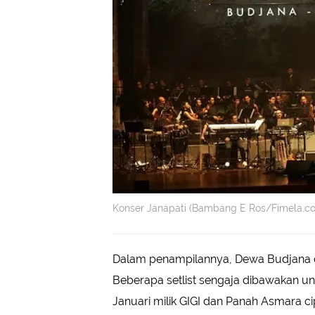
Konser Janapati (Bambang E Ros/Fimela.c
Dalam penampilannya, Dewa Budjana da
Beberapa setlist sengaja dibawakan u
Januari milik GIGI dan Panah Asmara ci