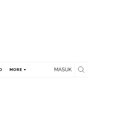
MASUK
D
MORE