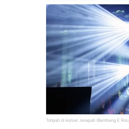
Tohpati di konser Janapati (Bambang E Ros