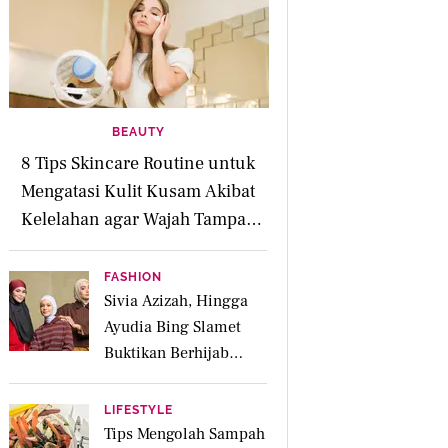
BEAUTY
8 Tips Skincare Routine untuk
Mengatasi Kulit Kusam Akibat
Kelelahan agar Wajah Tampak
Segar
FASHION
Sivia Azizah, Hingga
Ayudia Bing Slamet
Buktikan Berhijab
Tetap Fashionable
dengan Koleksi Hijab
LIFESTYLE
UNIQLO
Tips Mengolah Sampah