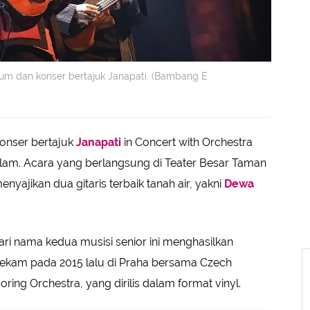
lbum dan konser bertajuk Janapati. (Bambang E
onser bertajuk
Janapati
in Concert with Orchestra
lam. Acara yang berlangsung di Teater Besar Taman
menyajikan dua gitaris terbaik tanah air, yakni
Dewa
i nama kedua musisi senior ini menghasilkan
rekam pada 2015 lalu di Praha bersama Czech
ng Orchestra, yang dirilis dalam format vinyl.