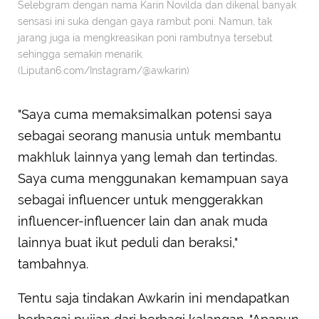
Selebgram dengan nama Karin Novilda dan dikenal banyak
sensasi ini suka dengan gaya rambut poni. Namun, tak
jarang juga ia mengkreasikan poni rambutnya tersebut
sehingga semakin menarik.
(Liputan6.com/Instagram/@awkarin)
"Saya cuma memaksimalkan potensi saya
sebagai seorang manusia untuk membantu
makhluk lainnya yang lemah dan tertindas.
Saya cuma menggunakan kemampuan saya
sebagai influencer untuk menggerakkan
influencer-influencer lain dan anak muda
lainnya buat ikut peduli dan beraksi,"
tambahnya.
Tentu saja tindakan Awkarin ini mendapatkan