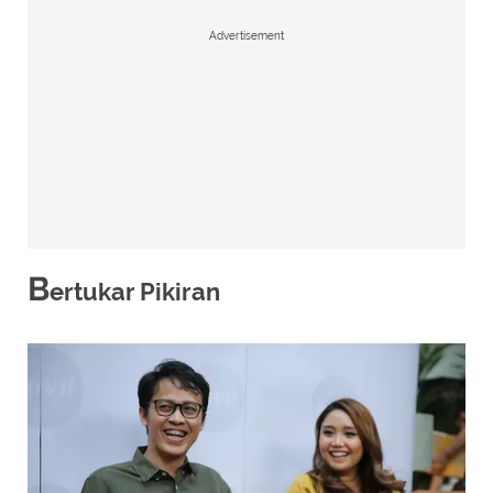
Advertisement
B
ertukar Pikiran