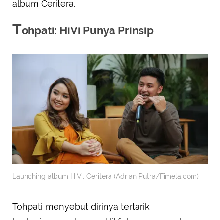
album Ceritera.
T
ohpati: HiVi Punya Prinsip
Launching album HiVi, Ceritera (Adrian Putra/Fimela.com)
Tohpati menyebut dirinya tertarik