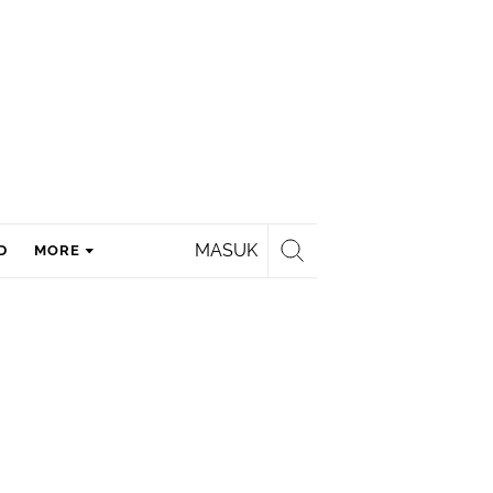
MASUK
D
MORE