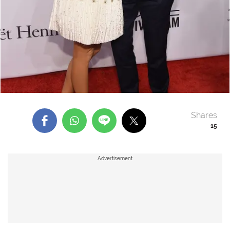
Shares
15
Advertisement