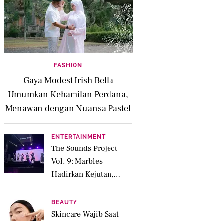
FASHION
Gaya Modest Irish Bella
Umumkan Kehamilan Perdana,
Menawan dengan Nuansa Pastel
ENTERTAINMENT
The Sounds Project
Vol. 9: Marbles
Hadirkan Kejutan,
Tampil dengan 2 Lagu
yang Belum Rilis
BEAUTY
Skincare Wajib Saat