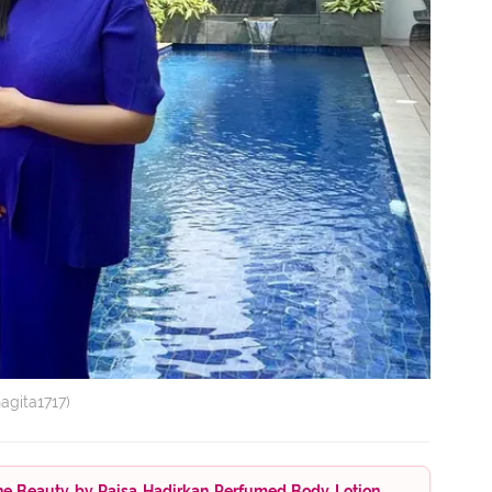
agita1717)
ne Beauty by Raisa Hadirkan Perfumed Body Lotion