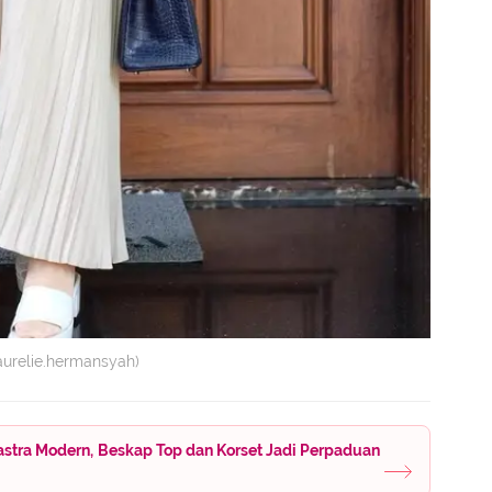
urelie.hermansyah)
stra Modern, Beskap Top dan Korset Jadi Perpaduan