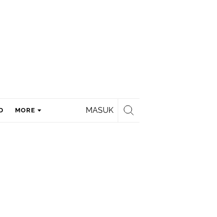
MASUK
D
MORE