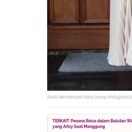
Aurel Hermansyah baby bump (Instagram/a
TERKAIT: Pesona Raisa dalam Balutan Wa
yang Artsy Saat Manggung