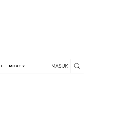
MASUK
D
MORE