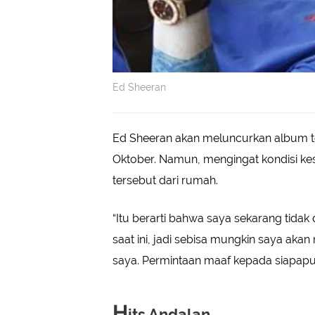
Ed Sheeran
Ed Sheeran akan meluncurkan album ter
Oktober. Namun, mengingat kondisi k
tersebut dari rumah.
“Itu berarti bahwa saya sekarang tida
saat ini, jadi sebisa mungkin saya a
saya. Permintaan maaf kepada siapapu
H
its Andalan