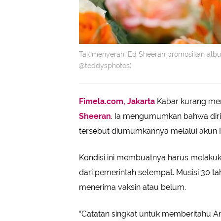
Tak menyerah, Ed Sheeran promosikan album
@teddysphotos)
Fimela.com, Jakarta
Kabar kurang meng
Sheeran
. Ia mengumumkan bahwa dirin
tersebut diumumkannya melalui akun I
Kondisi ini membuatnya harus melakuka
dari pemerintah setempat. Musisi 30 t
menerima vaksin atau belum.
“Catatan singkat untuk memberitahu An