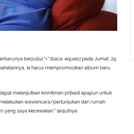
barunya berjudul “=” (baca: equals) pada Jumat, 29
esehatannya, ia harus mempromosikan album baru
k dapat melanjutkan komitmen pribadi apapun untuk
kan melakukan wawancara/pertunjukan dari rumah
n yang saya kecewakan,” lanjutnya.