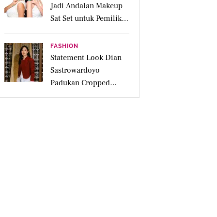
Jadi Andalan Makeup
Sat Set untuk Pemilik
Kulit Acne Prone
FASHION
Statement Look Dian
Sastrowardoyo
Padukan Cropped
Beskap dan Ripped
Jeans, Hadirkan Pesona
Kartini yang Edgy