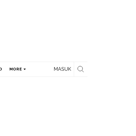
MASUK
D
MORE