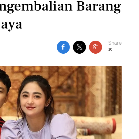
engembalian Barang
jaya
16