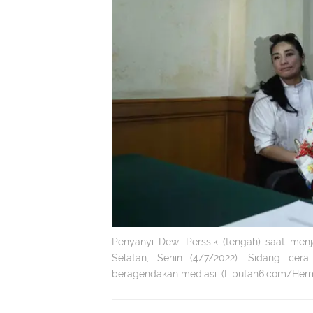
Penyanyi Dewi Perssik (tengah) saat men
Selatan, Senin (4/7/2022). Sidang cer
beragendakan mediasi. (Liputan6.com/Herm