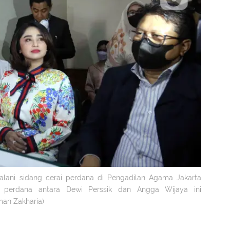
jalani sidang cerai perdana di Pengadilan Agama Jakarta
ai perdana antara Dewi Perssik dan Angga Wijaya ini
an Zakharia)