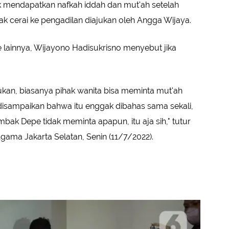
hak mendapatkan nafkah iddah dan mut'ah setelah
ak cerai ke pengadilan diajukan oleh Angga Wijaya.
e lainnya, Wijayono Hadisukrisno menyebut jika
jukan, biasanya pihak wanita bisa meminta mut'ah
 disampaikan bahwa itu enggak dibahas sama sekali,
 Depe tidak meminta apapun, itu aja sih," tutur
gama Jakarta Selatan, Senin (11/7/2022).