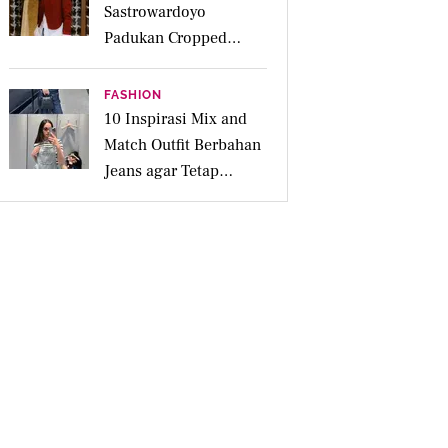
Sastrowardoyo
Padukan Cropped
Beskap dan Ripped
Jeans, Hadirkan Pesona
FASHION
Kartini yang Edgy
10 Inspirasi Mix and
Match Outfit Berbahan
Jeans agar Tetap
Tampil Stylish