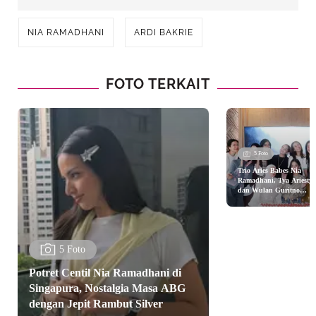
NIA RAMADHANI
ARDI BAKRIE
FOTO TERKAIT
5 Foto
Trio Aries Babes Nia
Ramadhani, Tya Ariestya
dan Wulan Guritno
Kompak Berbusana Eart
Tone Rayakan Ulang
Tahun Bersamaan
5 Foto
Potret Centil Nia Ramadhani di
Singapura, Nostalgia Masa ABG
dengan Jepit Rambut Silver