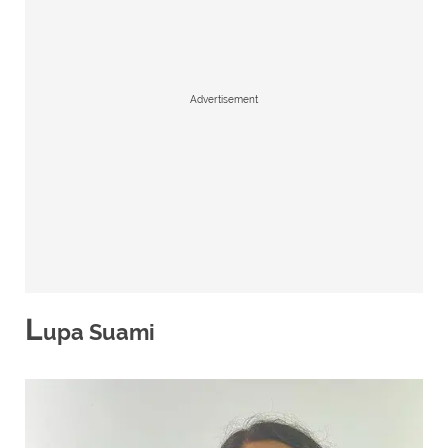
Advertisement
L
upa Suami