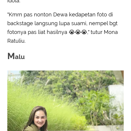
idola.
"Kmrn pas nonton Dewa kedapetan foto di
backstage langsung lupa suami, nempel bgt
fotonya pas liat hasilnya 😭😭😭," tutur Mona
Ratuliu.
M
alu