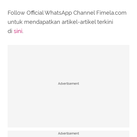
Follow Official WhatsApp Channel Fimela.com
untuk mendapatkan artikel-artikel terkini
di
sini
.
Kedekatan Chef Juna dan Cheff Renatta Moeloek
[instagram/renattamoeloek]
Advertisement
Advertisement