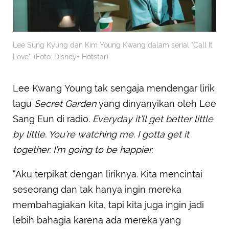
Lee Sung Kyung dan Kim Young Kwang dalam serial "Call It
Love". (Foto: Disney+ Hotstar)
Lee Kwang Young tak sengaja mendengar lirik
lagu
Secret Garden
yang dinyanyikan oleh Lee
Sang Eun di radio.
Everyday it’ll get better little
by little. You’re watching me. I gotta get it
together. I’m going to be happier.
“Aku terpikat dengan liriknya. Kita mencintai
seseorang dan tak hanya ingin mereka
membahagiakan kita, tapi kita juga ingin jadi
lebih bahagia karena ada mereka yang