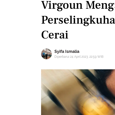
Virgoun Meng
Perselingkuha
Cerai
Syifa Ismalia
Diperbarui 24 April 2023, 22:59 WIB