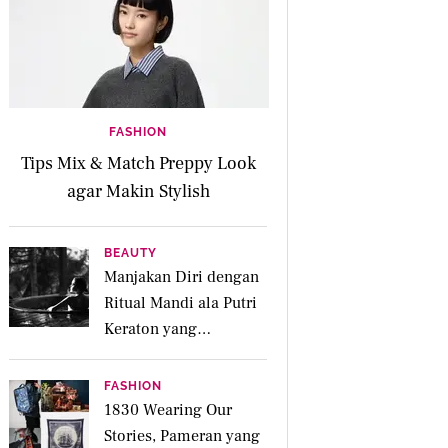
FASHION
Tips Mix & Match Preppy Look
agar Makin Stylish
BEAUTY
Manjakan Diri dengan
Ritual Mandi ala Putri
Keraton yang
Menenangkan untuk
Jiwa dan Kulit Iritasi
FASHION
1830 Wearing Our
Stories, Pameran yang