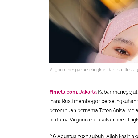
Virgoun mengakui selingkuh dari istri [Inst
Fimela.com, Jakarta
Kabar menegejutk
Inara Rusli membogor perselingkuhan
perempuan bernama Teten Anisa. Melalu
pertama Virgoun melakukan perseling
"16 Agustus 2022 subuh, Allah kasih a