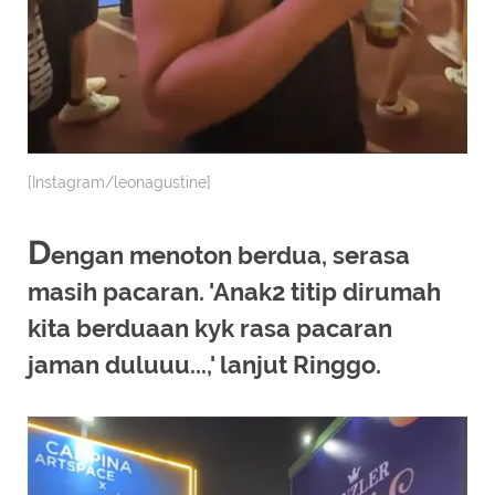
[Instagram/leonagustine]
D
engan menoton berdua, serasa
masih pacaran. 'Anak2 titip dirumah
kita berduaan kyk rasa pacaran
jaman duluuu...,' lanjut Ringgo.