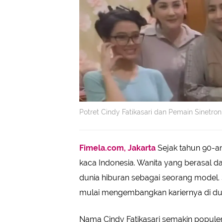
Potret Cindy Fatikasari dan Pemain Sinetron
Fimela.com, Jakarta
Sejak tahun 90-an,
kaca Indonesia. Wanita yang berasal da
dunia hiburan sebagai seorang model. 
mulai mengembangkan kariernya di dun
Nama Cindy Fatikasari semakin populer