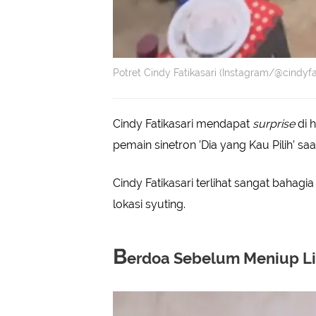
Potret Cindy Fatikasari (Instagram/@cindyfa
Cindy Fatikasari mendapat
surprise
di h
pemain sinetron ’Dia yang Kau Pilih’ sa
Cindy Fatikasari terlihat sangat baha
lokasi syuting.
B
erdoa Sebelum Meniup Li