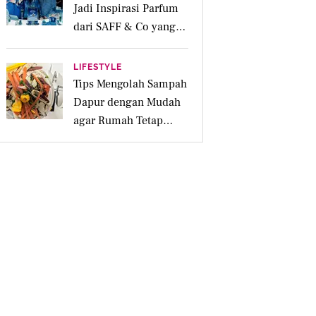
Jadi Inspirasi Parfum
dari SAFF & Co yang
Beraroma Hangat dan
Memikat
LIFESTYLE
Tips Mengolah Sampah
Dapur dengan Mudah
agar Rumah Tetap
Bersih dan Ramah
Lingkungan