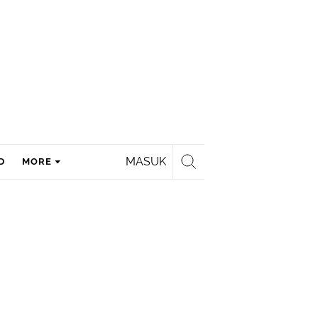
MASUK
D
MORE