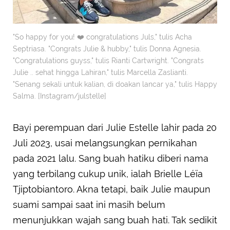
"So happy for you! ❤️ congratulations Juls," tulis Acha
Septriasa. "Congrats Julie & hubby," tulis Donna Agnesia.
"Congratulations guyss," tulis Rianti Cartwright. "Congrats
Julie .. sehat hingga Lahiran," tulis Marcella Zaslianti.
"Senang sekali untuk kalian, di doakan lancar ya," tulis Happy
Salma. [Instagram/julstelle]
Bayi perempuan dari Julie Estelle lahir pada 20
Juli 2023, usai melangsungkan pernikahan
pada 2021 lalu. Sang buah hatiku diberi nama
yang terbilang cukup unik, ialah Brielle Léïa
Tjiptobiantoro. Akna tetapi, baik Julie maupun
suami sampai saat ini masih belum
menunjukkan wajah sang buah hati. Tak sedikit