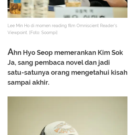
Lee Min Ho di momen reading film Omniscient Reader's
Viewpoint. [Foto: Soompi]
A
hn Hyo Seop memerankan Kim Sok
Ja, sang pembaca novel dan jadi
satu-satunya orang mengetahui kisah
sampai akhir.