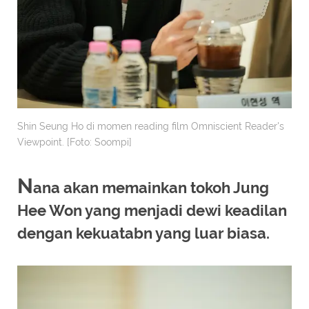
Shin Seung Ho di momen reading film Omniscient Reader's
Viewpoint. [Foto: Soompi]
N
ana akan memainkan tokoh Jung
Hee Won yang menjadi dewi keadilan
dengan kekuatabn yang luar biasa.