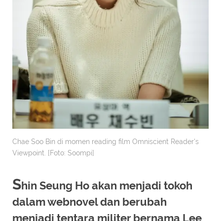
Chae Soo Bin di momen reading film Omniscient Reader's
Viewpoint. [Foto: Soompi]
S
hin Seung Ho akan menjadi tokoh
dalam webnovel dan berubah
menjadi tentara militer bernama Lee