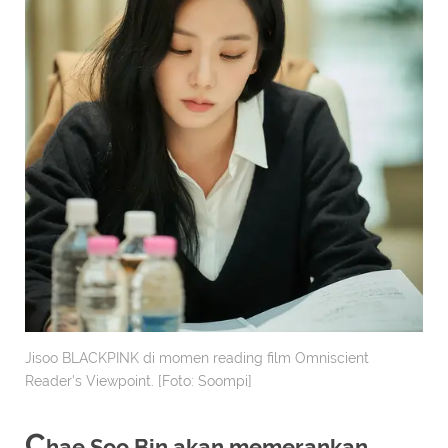
Jisoo BLACKPINK di momen reading film Omniscient
Reader's Viewpoint. [Foto: Soompi]
C
hae Soo Bin akan memerankan