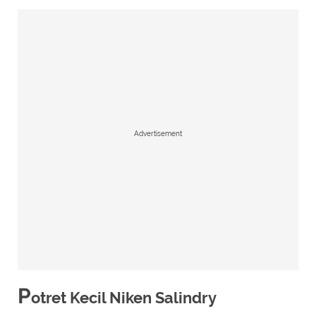
Advertisement
P
otret Kecil Niken Salindry