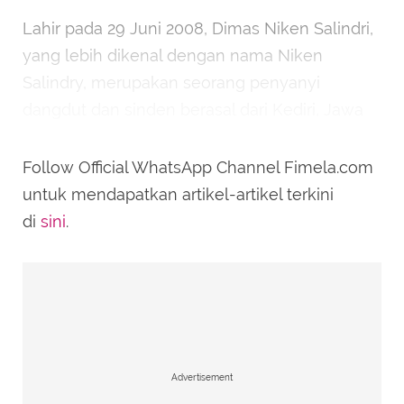
Lahir pada 29 Juni 2008, Dimas Niken Salindri,
yang lebih dikenal dengan nama Niken
Salindry, merupakan seorang penyanyi
dangdut dan sinden berasal dari Kediri, Jawa
Timur, Indonesia. Identitasnya yang paling
dikenal di masyarakat adalah sebagai Sinden
Follow Official WhatsApp Channel Fimela.com
Cilik.
untuk mendapatkan artikel-artikel terkini
di
sini
.
Advertisement