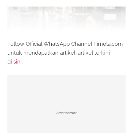
Follow Official WhatsApp Channel Fimela.com
untuk mendapatkan artikel-artikel terkini
di
sini
.
Potret rumah Gisela Cindy (Sumber: YouTube/ Gisela Cindy)
Di dalam dapurnya, terdapat sebuah kulkas
dengan ukuran cukup besar. Menariknya, di
Advertisement
pintu kulkas tersebut dipenuhi banyak sekali
tempelan magnet. Ia mengaku gemar