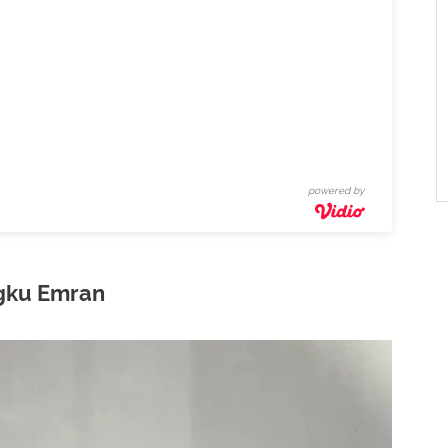
powered by
ngku Emran