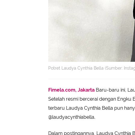
Potret Laudya Cynthia Bella (Sumber: Inst
Fimela.com, Jakarta
Baru-baru ini, La
Setelah resmi bercerai dengan Engku E
terbaru Laudya Cynthia Bella pun hanya
@laudyacynthiabella.
Dalam postingannya, Laudya Cynthia B