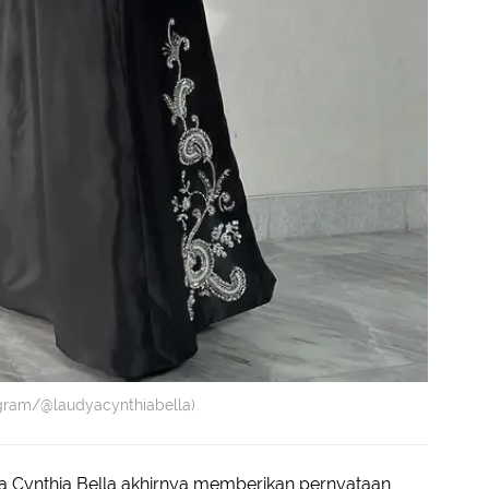
agram/@laudyacynthiabella)
a Cynthia Bella akhirnya memberikan pernyataan