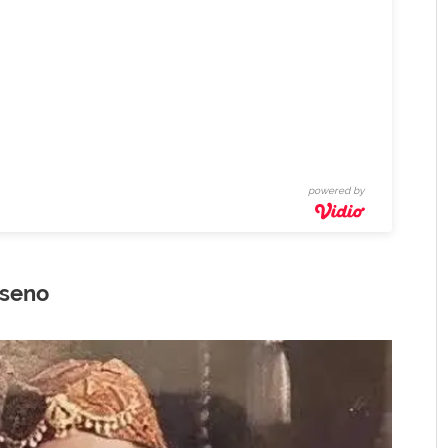
powered by
useno