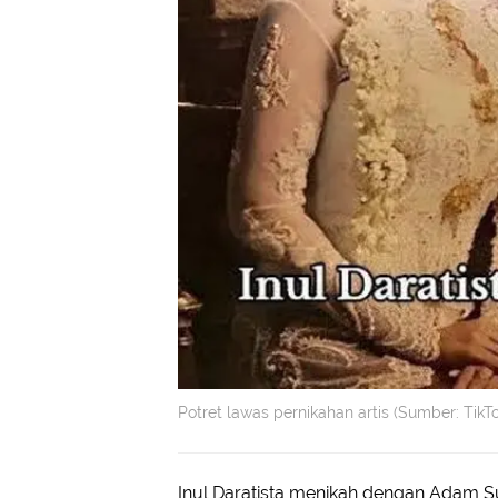
Potret lawas pernikahan artis (Sumber: TikT
Inul Daratista menikah dengan Adam S