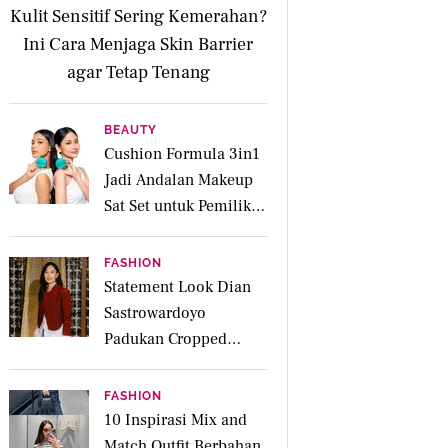
Kulit Sensitif Sering Kemerahan?
Ini Cara Menjaga Skin Barrier
agar Tetap Tenang
BEAUTY
Cushion Formula 3in1
Jadi Andalan Makeup
Sat Set untuk Pemilik
Kulit Acne Prone
FASHION
Statement Look Dian
Sastrowardoyo
Padukan Cropped
Beskap dan Ripped
Jeans, Hadirkan Pesona
FASHION
Kartini yang Edgy
10 Inspirasi Mix and
Match Outfit Berbahan