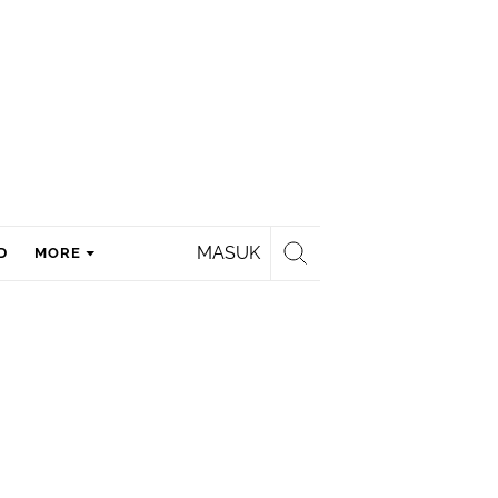
MASUK
D
MORE