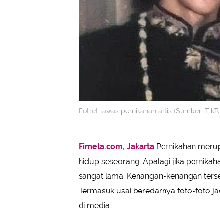
Potret lawas pernikahan artis (Sumber: TikT
Fimela.com, Jakarta
Pernikahan meru
hidup seseorang. Apalagi jika pernika
sangat lama. Kenangan-kenangan terse
Termasuk usai beredarnya foto-foto jad
di media.