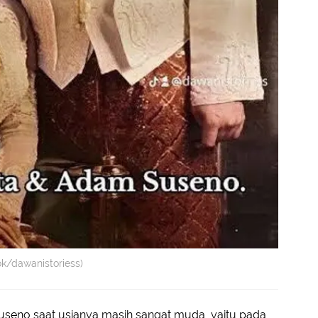
ok/dawanistoriess)
useno saat usianya masih sangat muda, yaitu pada