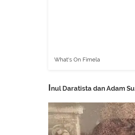
What's On Fimela
I
nul Daratista dan Adam S