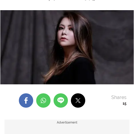
Shares
15
Advertisement