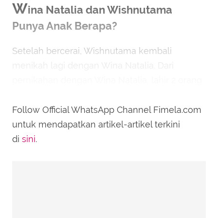
W
ina Natalia dan Wishnutama
Punya Anak Berapa?
Setelah bercerai, Wishnutama kembali
menikah lagi dengan Wina Natalia. Dari
pernikahan dengan Wina Natalia, lahir 2 orang
putra bernama Salva Dityatama dan Sultan
Saladyne Tama.
Follow Official WhatsApp Channel Fimela.com
untuk mendapatkan artikel-artikel terkini
di
sini
.