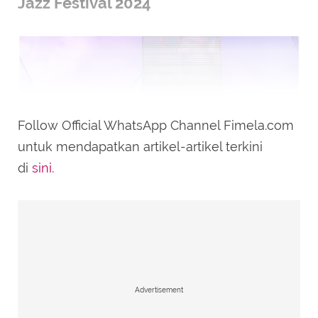
Jazz Festival 2024
Follow Official WhatsApp Channel Fimela.com
untuk mendapatkan artikel-artikel terkini
di
sini
.
Potret Ayesha dan Tompi (Sumber:
Instagram/@cutayesha_official)
Dalam penampilannya di Panggung Java Jazz
Advertisement
Festival 2024, Tompi mengundang putrinya,
Ayesha, naik ke atas panggung dan bernyanyi