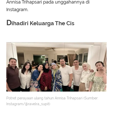
Annisa Trihapsari pada unggahannya di
Instagram.
D
ihadiri Keluarga The Cis
Potret perayaan ulang tahun Annisa Trihapsari (Sumber:
Instagram/@ravelra_supit)