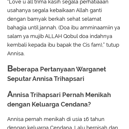
“Love u all trima kasih segala perhatiaaan
usahanya segala kebaikaan Allah ganti
dengan bamyak berkah sehat selamat
bahagia until jannah. (Doa ibu amminaamiin ya
salam ya mujib ALLAH Qobul doa indahnya
kembali kepada ibu bapak the Cis fam),” tutup
Annisa.
B
eberapa Pertanyaan Warganet
Seputar Annisa Trihapsari
A
nnisa Trihapsari Pernah Menikah
dengan Keluarga Cendana?
Annisa pernah menikah di usia 16 tahun
dengan keluarga Cendana. Lalu berpisah dan