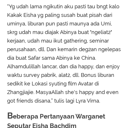
“Yg udah lama ngikutin aku pasti tau bngt kalo
Kakak Eisha yg paling susah buat pisah dari
uminya, liburan pun pasti maunya ada Umi,
skrg udah mau diajak Abinya buat "ngeliat2"
kerjaan, udah mau ikut gathering, seminar
perusahaan, dll. Dan kemarin deg2an ngelepas
dia buat Safar sama Abinya ke China.
Alhamdulillah lancar, dan dia happy, dan enjoy
waktu survey pabrik, alat2, dll. Bonus liburan
sedikit ke Lokasi syuting film Avatar di
Zhangjiajie. MasyaAllah she's happy and even
got friends disana,” tulis lagi Lyra Virna.
B
eberapa Pertanyaan Warganet
Seputar Eisha Bachdim