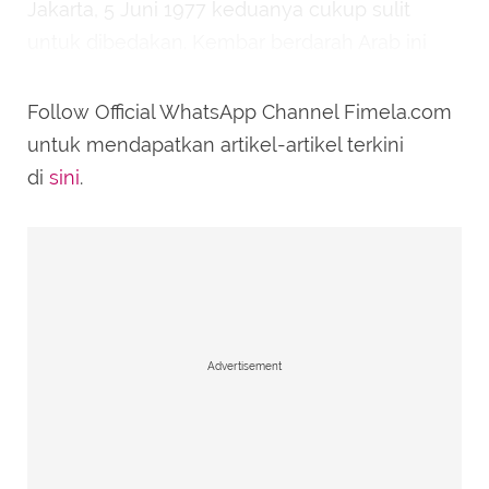
Jakarta, 5 Juni 1977 keduanya cukup sulit
untuk dibedakan. Kembar berdarah Arab ini
sudah berkecimpung di dunia hiburan sebagai
aktor dan presenter sejak lama.
Follow Official WhatsApp Channel Fimela.com
untuk mendapatkan artikel-artikel terkini
di
sini
.
Advertisement