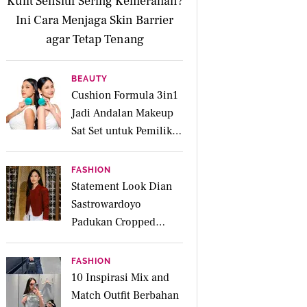
Kulit Sensitif Sering Kemerahan?
Ini Cara Menjaga Skin Barrier
agar Tetap Tenang
BEAUTY
Cushion Formula 3in1
Jadi Andalan Makeup
Sat Set untuk Pemilik
Kulit Acne Prone
FASHION
Statement Look Dian
Sastrowardoyo
Padukan Cropped
Beskap dan Ripped
Jeans, Hadirkan Pesona
FASHION
Kartini yang Edgy
10 Inspirasi Mix and
Match Outfit Berbahan