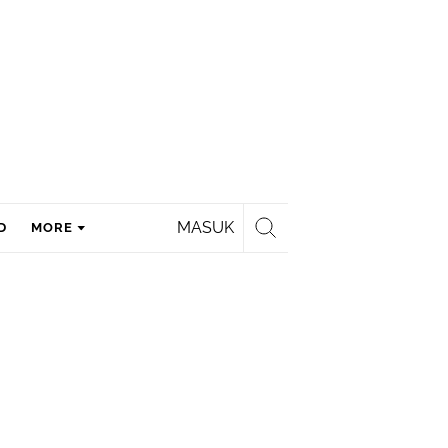
MASUK
D
MORE