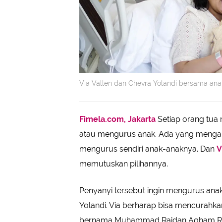
Via Vallen dan Chevra Yolandi bersama anak
Fimela.com, Jakarta
Setiap orang tua 
atau mengurus anak. Ada yang mengamb
mengurus sendiri anak-anaknya. Dan
V
memutuskan pilihannya.
Penyanyi tersebut ingin mengurus an
Yolandi. Via berharap bisa mencurahk
bernama Muhammad Raidan Agham Radi