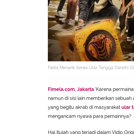
Fakta Menarik Series Ular Tangga Dara(h) (D
Fimela.com, Jakarta
'Karena permainan 
namun di sisi lain memberikan sebuah
yang begitu akrab di masyarakat
ular 
mengancam nyawa para pemainnya?
Hal itulah yang terjadi dalam Vidio Ori