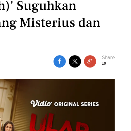
h)' Suguhkan
ang Misterius dan
18