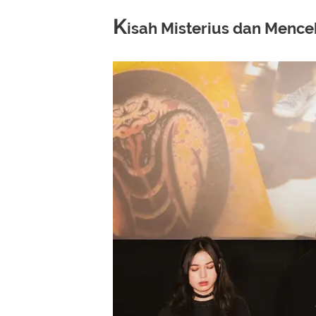
K
isah Misterius dan Menc