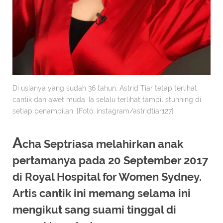
Di usianya yang sudah 36 tahun, Astrid Tiar tetap terlihat
cantik dan awet muda. Ia selalu terlihat tampil stunning di
setiap penampilan. [Foto: instagram/astridtiar127]
A
cha Septriasa melahirkan anak
pertamanya pada 20 September 2017
di Royal Hospital for Women Sydney.
Artis cantik ini memang selama ini
mengikut sang suami tinggal di