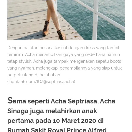
Dengan balutan busana kasual dengan dress yang tampil
feminim, Acha menampilkan gaya yang sederhana namun
tetap stylish. Acha juga tampak mengenakan sepatu boots
yang nyaman, melengkapi penampilannya yang siap untuk
berpetualang di pelabuhan.
(Liputan6.com/IG/@septriasaacha)
S
ama seperti Acha Septriasa, Acha
Sinaga juga melahirkan anak
pertama pada 10 Maret 2020 di
Rumah Sakit Royal Prince Alfred,