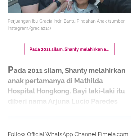
Perjuangan Ibu Gracia Indri Bantu Pindahan Anak (sumber:
Instagram/graciaz14)
Pada 2011 silam, Shanty melahirkan anak pertamanya di Mathilda Hospital Hongkong. Bayi laki-laki itu diberi nama Arjuna Lucio Paredes
P
ada 2011 silam, Shanty melahirkan
anak pertamanya di Mathilda
Hospital Hongkong. Bayi laki-laki itu
diberi nama Arjuna Lucio Paredes
Follow Official WhatsApp Channel Fimela.com