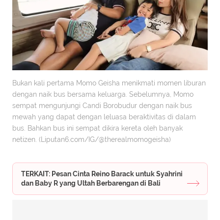
Bukan kali pertama Momo Geisha menikmati momen liburan
dengan naik bus bersama keluarga. Sebelumnya, Momo
sempat mengunjungi Candi Borobudur dengan naik bus
mewah yang dapat dengan leluasa beraktivitas di dalam
bus. Bahkan bus ini sempat dikira kereta oleh banyak
netizen. (Liputan6.com/IG/@therealmomogeisha)
TERKAIT: Pesan Cinta Reino Barack untuk Syahrini
dan Baby R yang Ultah Berbarengan di Bali