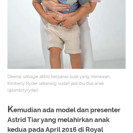
Dikenal sebagai aktris berparas bule yang menawan,
Kimberly Ryder sekarang sudah jadi ibu dua anak.
[@kimbrlyryder].
K
emudian ada model dan presenter
Astrid Tiar yang melahirkan anak
kedua pada April 2016 di Royal