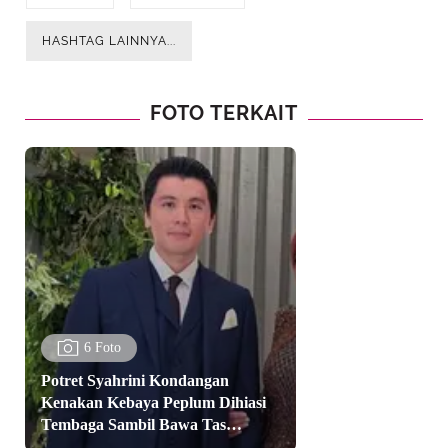
Penyanyi bersuara serak itu mengenakan kain batik merah
HASHTAG LAINNYA...
multi motif yang terlihat stylish. [@shantyofficial]
FOTO TERKAIT
6 Foto
Potret Syahrini Kondangan
Kenakan Kebaya Peplum Dihiasi
Tembaga Sambil Bawa Tas
Hermes