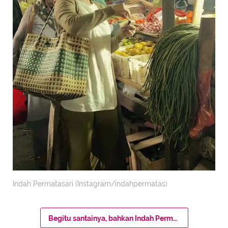
Indah Permatasari (Instagram/indahpermatas)
Begitu santainya, bahkan Indah Permatasari tak mau mengenakan masker untuk menutupi wajahnya yang mungkin saja dikenal oleh masyarakat