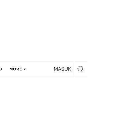
MASUK
D
MORE