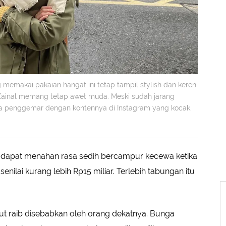
memakai pakaian hangat ini tetap tampil stylish dan keren.
Zainal memang tetap awet muda. Meski sudah jarang
a penggemar dengan kontennya di Instagram yang kocak.
 dapat menahan rasa sedih bercampur kecewa ketika
nilai kurang lebih Rp15 miliar. Terlebih tabungan itu
ut raib disebabkan oleh orang dekatnya. Bunga