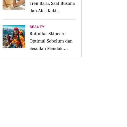
Tren Baru, Saat Busana
dan Alas Kaki
Membantu Mood Lebih
Positif
BEAUTY
Rutinitas Skincare
Optimal Sebelum dan
Sesudah Mendaki
Gunung