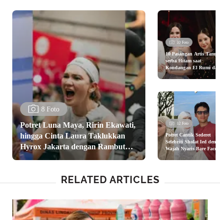
10 Foto
10 Pasangan Artis Tampi
serba Hitam saat
Kondangan El Rumi da
Syifa Hadju dari Nagita
Slavina hingga Aurel
Hermansyah
8 Foto
Potret Luna Maya, Ririn Ekawati,
12 Foto
hingga Cinta Laura Taklukkan
Potret Cantik Sederet
Selebriti Sholat Ied deng
Hyrox Jakarta dengan Rambut
Wajah Nyaris Bare Face,
dari Luna Maya hingga
Anti Gerah dan Modis
BCL
RELATED ARTICLES