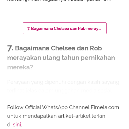
7. Bagaimana Chelsea dan Rob merayakan ulang tahun pernikahan mereka?
7.
Bagaimana Chelsea dan Rob
merayakan ulang tahun pernikahan
mereka?
Perayaan yang dipenuhi dengan kasih sayang
terlihat jelas dalam unggahan media sosial
Rob Clinton. Momen spesial ini menjadi
Follow Official WhatsApp Channel Fimela.com
sorotan banyak orang, menciptakan suasana
untuk mendapatkan artikel-artikel terkini
yang hangat dan penuh makna.
di
sini
.