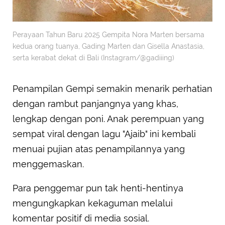
Perayaan Tahun Baru 2025 Gempita Nora Marten bersama
kedua orang tuanya, Gading Marten dan Gisella Anastasia,
serta kerabat dekat di Bali (Instagram/@gadiiing)
Penampilan Gempi semakin menarik perhatian
dengan rambut panjangnya yang khas,
lengkap dengan poni. Anak perempuan yang
sempat viral dengan lagu "Ajaib" ini kembali
menuai pujian atas penampilannya yang
menggemaskan.
Para penggemar pun tak henti-hentinya
mengungkapkan kekaguman melalui
komentar positif di media sosial.