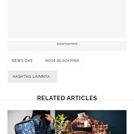
mengenai kemungkinan hubungan
romantisnya dengan Jaden Smith. Dengan
senyuman di wajahnya, ia menjawab dengan
tenang, "Tidak." Pernyataan ini kembali
dibuktikan kebenarannya melalui alat
Advertisement
pendeteksi kebohongan yang menunjukkan
bahwa ia memang tidak berbohong.
NEWS OKE
ROSE BLACKPINK
HASHTAG LAINNYA...
RELATED ARTICLES