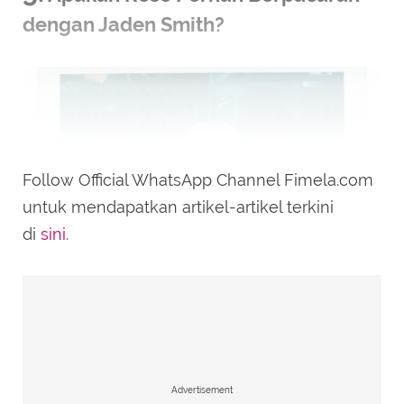
dengan Jaden Smith?
Follow Official WhatsApp Channel Fimela.com
untuk mendapatkan artikel-artikel terkini
di
sini
.
Sebut Teman Baik, Rose BLACKPINK Konfirmasi Lagu Toxic
Till The End Bukan tentang Jaden Smith
(instagram/@roses_are_rosie).
Rosé kembali mendapatkan pertanyaan
Advertisement